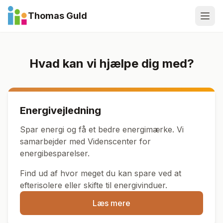
Spring til indhold
Thomas Guld
Kvalitet i hvert snit
Energivejleder, tækkemand og tømrer med passion
for håndværk
Hvad kan vi hjælpe dig med?
Energivejledning
Spar energi og få et bedre energimærke. Vi
samarbejder med Videnscenter for
energibesparelser.
Find ud af hvor meget du kan spare ved at
efterisolere eller skifte til energivinduer.
Læs mere